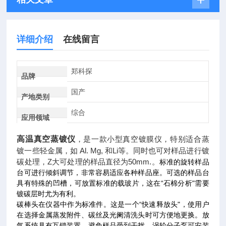
详细介绍
在线留言
郑科探
品牌
国产
产地类别
综合
应用领域
高温真空蒸镀仪
，是一款小型真空镀膜仪，特别适合蒸
镀一些轻金属，如 Al. Mg, 和Li等。同时也可对样品进行镀
碳处理，Z大可处理的样品
直径为50mm.。
标准的旋转样品
台可进行倾斜调节，非常容易适应各种样品座。可选的样品台
具有特殊的凹槽，可放置标准的载玻片，这在“石棉分析"需要
镀碳层时尤为有利。
碳棒头在仪器中作为标准件。这是一个“快速释放头"，使用户
在选择金属蒸发附件、碳丝及光阑清洗头时可方便地更换。放
气系统具有互锁装置，避免样品受到干扰。涡轮分子泵可安装