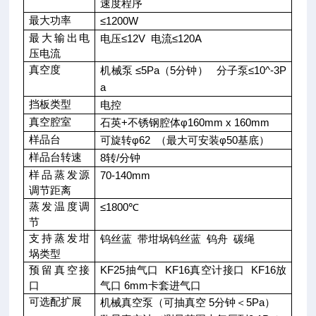
速度程序
最大功率
≤
1200W
最大输出电
电压≤
12V
电流≤
120A
压电流
真空度
机械泵 ≤
5Pa
（
5
分钟）
分子泵≤
10^-3P
a
挡板类型
电控
真空腔室
石英
+
不锈钢腔体φ
160mm x 160mm
样品台
可旋转φ
62
（最大可安装φ
50
基底）
样品台转速
8
转
/
分钟
样品蒸发源
70-140mm
调节距离
蒸发温度调
≤
1800
℃
节
支持蒸发坩
钨丝蓝
带坩埚钨丝蓝
钨舟
碳绳
埚类型
预留真空接
KF25
抽气口
KF16
真空计接口
KF16
放
口
气口
6mm
卡套进气口
可选配扩展
机械真空泵（可抽真空
5
分钟＜
5Pa
）