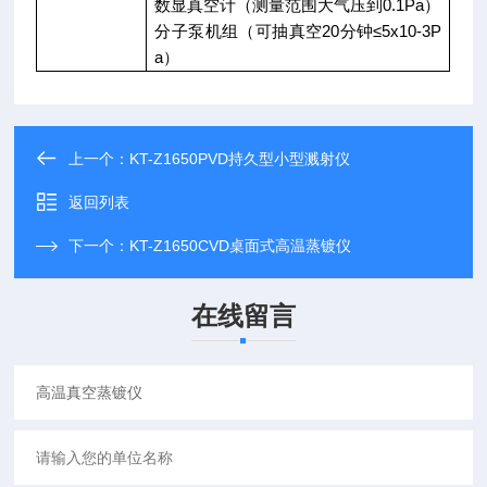
数显真空计（测量范围大气压到
0.1Pa
）
分子泵机组（可抽真空
20
分钟≤
5x10-3P
a
）
上一个：
KT-Z1650PVD持久型小型溅射仪
返回列表
下一个：
KT-Z1650CVD桌面式高温蒸镀仪
在线留言