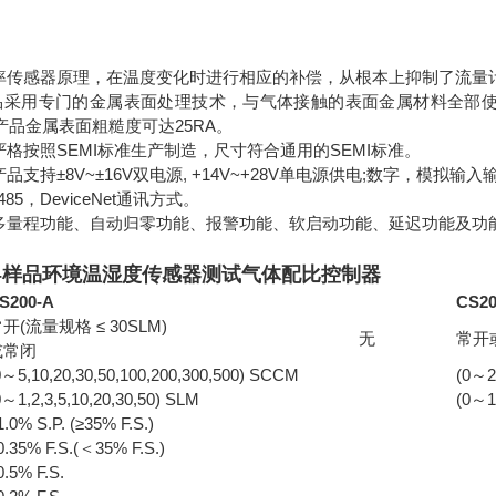
功率传感器原理，在温度变化时进行相应的补偿，从根本上抑制了流量
C产品采用专门的金属表面处理技术，与气体接触的表面金属材料全部使用3
D产品金属表面粗糙度可达25RA。
产品严格按照SEMI标准生产制造，尺寸符合通用的SEMI标准。
列产品支持±8V~±16V双电源, +14V~+28V单电源供电;数字，模拟输入
485，DeviceNet通讯方式。
体多量程功能、自动归零功能、报警功能、软启动功能、延迟功能及功
样品环境温湿度传感器测试气体配比控制器
-
S200-A
CS20
开(流量规格 ≤ 30SLM)
无
常开
或常闭
0～5,10,20,30,50,100,200,300,500) SCCM
(0～2
0～1,2,3,5,10,20,30,50) SLM
(0～1
1.0% S.P. (≥35% F.S.)
0.35% F.S.(＜35% F.S.)
0.5% F.S.