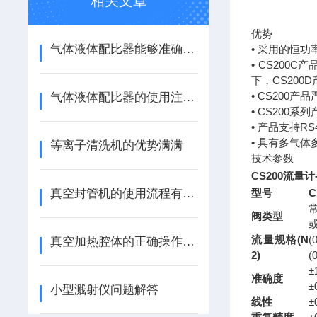
相关文章
优势
气体液体配比器能够准确测量气体的流量和比例
• 采用的恒
• CS200
下，CS200
• CS200
气体液体配比器的使用注意事项
• CS200系
• 产品支持RS
• 具有多气
等离子清洗机的优势满满
技术参数
CS200流量计
真空封管机的使用流程有几步
型号
C
常
阀类型
流量规格(N
(
真空加热腔体的正确操作步骤
2)
(
±
准确度
±
小型溅射仪问题解答
线性
±