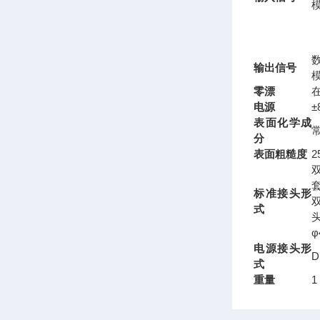
模
数
输出信号
模
零漂
在
电源
±
表面化学成
分
表面粗糙度
2
双
标准接头形
双
式
φ
电源接头形
D
式
重量
1