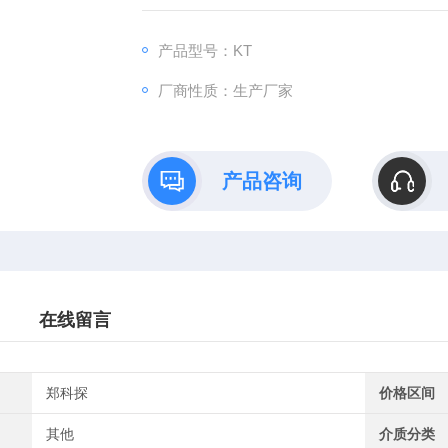
了传感器线性。
产品型号：KT
• CS200C产品采用专门的金属表面处理技术，
厂商性质：生产厂家
产品金属表面粗糙度更可达10RA以下，CS20
产品咨询
在线留言
郑科探
价格区间
其他
介质分类