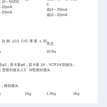
(0～5)VDC
C
～20)mA
或(4～20)mA
～20)mA
或(0～20)mA
Fe 比例 ≥2.0, CrO 厚度 ≥ 20
常态
）
a
25 Ra
φ3；双卡套φ6；双卡套 1/4；VCR1/4 阳接头；
´´C 型密封接头;1.5´´ W型密封接头
 接头；模拟接头
g
1Kg
1.2Kg
1Kg