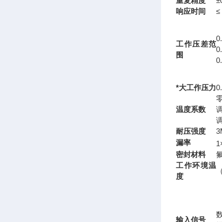
重复精度
±
响应时间
≤
0
工作压差范
0
围
0
*大工作压力
0
零
温度系数
调
调
耐压强度
3
漏率
1
密封材料
工作环境温
度
数
输入信号