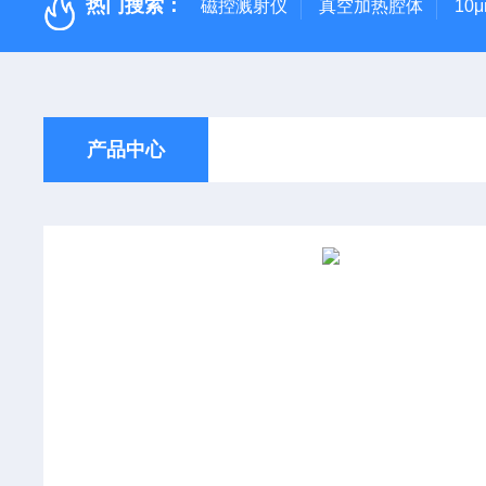
热门搜索：
磁控溅射仪
真空加热腔体
10
产品中心