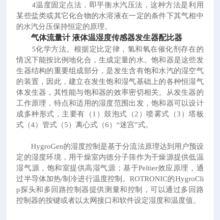
4温度固定点法，即平衡水汽压法，这种方法是利用
某些盐类或其它化合物的水溶液在一定的条件下其气相中
的水汽分压保持恒定的原理。
气体流量计 液体温湿度传感器发生器配比器
5化学方法。根据定比定律，氢和氧在催化剂存在的
情况下能按比例地化合，生成定量的水。饱和器是这些发
生器结构的重要组成部分，是发生含有饱和水汽的湿空气
的装置，因此，建立在发生饱和湿气基础上的各种恒湿气
体发生器，其性能与饱和器的效率密切相关。从发生器的
工作原理，特点和适用的湿度范围出发，饱和器可以设计
成多种形式，主要有（1）鼓泡式（2）喷雾式（3）塔板
式（4）管式（5）离心式（6）“迷宫”式。
HygroGen的湿度控制是基于分流法原理达到用户预设
定的湿度环境，用干燥室内德分子筛作为干燥源提供低温
湿气源，饱和室提供高湿气源；基于Peltier效应原理，通
过半导体加热/制冷进行温度控制。ROTRONIC的HygroCli
p探头和多回路控制器提供测量和控制，可以通过多回路
控制器的按键或者以太网接口和软件设定湿度和温度值。