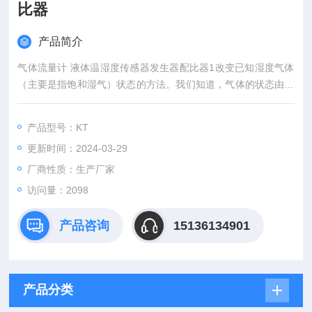
比器
产品简介
气体流量计 液体温湿度传感器发生器配比器1改变已知湿度气体
（主要是指饱和湿气）状态的方法。我们知道，气体的状态由压
力、温度和体积来确定，对于饱和湿气，如果状态条件不变，那
末水汽的含量是恒定的，反之，若状态改变，水汽含量亦随之改
产品型号：KT
变。于是可以利用热力学P、v、T关系配制出所要求的湿度的气
更新时间：2024-03-29
体，基于这一原理的方法有改变压力的方法，即双压法；改变温
度的方法，即双温法；以及同时改变压力和温度的方法。
厂商性质：生产厂家
访问量：2098
产品咨询
15136134901
产品分类