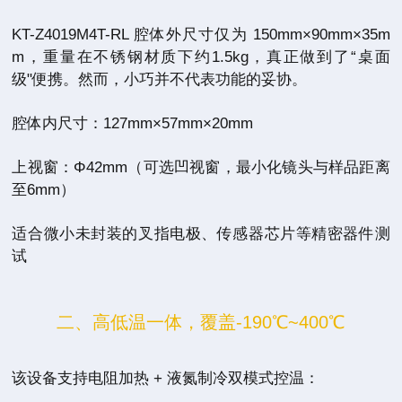
KT-Z4019M4T-RL 腔体外尺寸仅为 150mm×90mm×35m
m，重量在不锈钢材质下约1.5kg，真正做到了“桌面
级"便携。然而，小巧并不代表功能的妥协。
腔体内尺寸：127mm×57mm×20mm
上视窗：Φ42mm（可选凹视窗，最小化镜头与样品距离
至6mm）
适合微小未封装的叉指电极、传感器芯片等精密器件测
试
二、高低温一体，覆盖-190℃~400℃
该设备支持电阻加热 + 液氮制冷双模式控温：