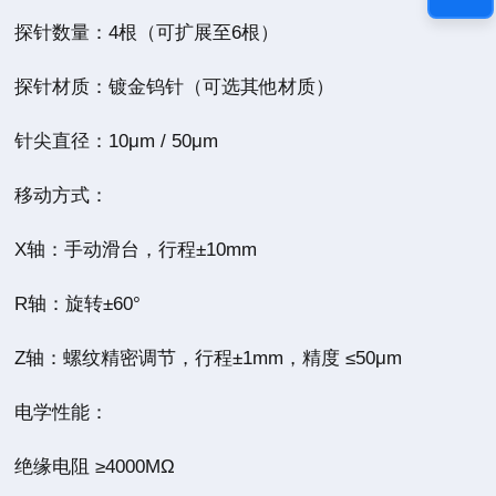
探针数量：4根（可扩展至6根）
探针材质：镀金钨针（可选其他材质）
针尖直径：10μm / 50μm
移动方式：
X轴：手动滑台，行程±10mm
R轴：旋转±60°
Z轴：螺纹精密调节，行程±1mm，精度 ≤50μm
电学性能：
绝缘电阻 ≥4000MΩ