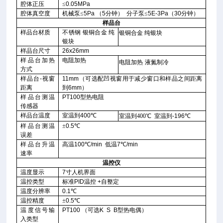
腔体正压
≤
0.05MPa
腔体真空度
机械泵≤
5Pa
（
5
分钟）
分子泵≤
5E-3Pa
（
30
分钟）
样品台
样品台材质
不锈钢
银铜合金
纯
银铜合金
纯银块
银块
样品台尺寸
26x26mm
样品台加热
电阻加热
电阻加热
液氮制冷
方式
样品台
-
视窗
11mm
（可选配凹视窗用于减少窗口和样品之间距离
距离
到
6mm
）
样品台测温
PT100
型热电阻
传感器
样品台温度
室温到
400
℃
室温到400
℃
室温到
-196
℃
样品台测温
±
0.5
℃
误差
样品台升温
高温
100
℃
/min
低温
7
℃
/min
速率
温控仪
温度显示
7
寸人机界面
温控类型
标准
PID
温控
+
自整定
温度分辨率
0.1
℃
温控精度
±
0.5
℃
温度信号输
PT100
（可选
K
S
B
型热电偶）
入类型