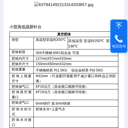
小型高低温探针台
真空腔体
类型
高温型室温到
350
℃
高低温型
室温到
350
℃
室温到
-
电话咨询
196
℃
腔体材质
304
不锈钢
6061
铝合金
可选
腔体内尺寸
127mmX57mmX20mm
腔体外尺寸
150mmX80mmX32mm
腔体重量
不锈钢材质
约
1.5KG
铝合金材质
约
0.5KG
腔体上视窗
Φ
42mm
（可选配凹视窗用于减少窗口和样品之间距
尺寸
离）
腔体抽气口
KF16
法兰（其余接口规格可转接）
腔体真空测
KF16
法兰（其余接口规格可转接）
量口
腔体进气口
6mm
快拧
或
6mm
快插
腔体冷却方
腔体水冷
+
上盖气冷
式
腔体水冷接
口