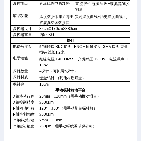
温控输出
直流线性电源加热
直流线性电源加热
+
液氮流速控
制器
辅助功能
温度数据采集并导出
实时温度曲线
+
历史温度曲线
可
扩展真空读数接口
温控器尺寸
32cmX170cmX380cm
温控器重量
约
5.6KG
探针
电信号接头
配线转接
BNC
接头
BNC
三同轴接头
SMA
接头
香蕉
插头
线长
1.2
米
电学性能
绝缘电阻
≥
4000M
Ω
介质耐压
≤
200V
电流噪声
≤
10pA
探针数量
4
探针（可扩展
5
探针）
探针材质
镀金钨针
（其他材质可选）
探针尖
10
μ
m
手动探针移动平台
X
轴移动行程
20mm
±
10mm
（需手动推动滑台）
X
轴控制精度
≥
500μm
R
轴移动行程
120°
±
60°
（需手动旋转探针杆）
R
轴控制精度
≥
500μm
Z
轴移动行程
2mm
±
1mm
Z
轴控制精度
≤
50μm
（需手动螺纹调节探针杆）