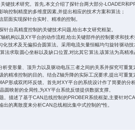
关键技术研究。首先,本文介绍了探针台两大部分-LOADER和P
析影响控制精度的多维度因素,并提出相应的技术方案和算法；
通信层面实现探针台实时、精准的控制。
出探针台高精度控制的关键技术问题,给出本文研究框架。
Z轴机构以及XY平台的动作流程,给出关键部件的控制要求和技术
匀化技术及无偏拟合圆算法。采用电流矢量恒幅均匀旋转驱动技术
算法求取圆心坐标以及缺口位置,对比其它算法,该算法为高精准
文分析变形量、顶升力以及驱动电压三者之间的关系并探究可重复
级的精准控制的目的。结合Z轴升降的实际工况要求,提出可重复
+MAP形成双闭环反馈。首先对XY平台的系统设计作了简要的
晶圆映射的全局性,为XY平台系统反馈提供数据支撑。
问题。描述了基于CAN总线控制的PROBER系统框架,主要针对
输出的离散度来分析CAN总线相比集中式控制的*性。