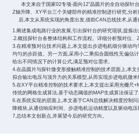
本文来自于国家02专项-面向12”晶圆片的全自动探针台
Z轴升降、XY平台三个关键部件的精准控制进行研究,分
后,本文从系统实现的角度出发,借助CAN总线技术,从
1.阐述集成电路行业的发展,引出探针台的研究现状,提炼
.2.概括探针台各整体结构和工作流程。
详细分析预对位、
3.在精准预对位技术问题上,本文提出步进电机细分驱动均
均匀的步距值。另一方面,采用小二乘拟合圆线性无偏估计
给出不同情况下的计算公式,满足预对位需求。
4.在晶圆片与探针微变形接触精准控制的技术层面上,本
拟合输出电压与顶升力的关系模型,从而实现步进电机微米
5.在XY平台精准控制的技术要求上,本文提出采用光栅尺
传统的网格生成算法,基于动态阈值的MAP生成算法保证了
6.在系统实现的层面上,本文基于CAN总线解决精度控制
降模块,从通信响应时间、步进电机运动精度以及驱动电压
7.总结本文创新点,并展望今后的研究方向。