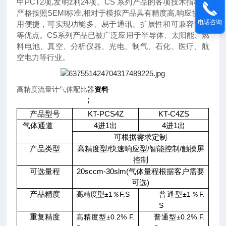
中PCT2项,发明z利24项。CS 系列产品的各项技术指标均
严格按照SEMI标准,相对于模拟产品具有精度高,响应快,使
电话咨询
用便捷，可实现功能多、易于通讯、扩展性和可兼容性强
等优点。CS系列产品已被广泛应用于半导体、太阳能、燃
料电池、真空、分析仪器、光电、制气、石化、医疗、航
空电力等行业。
高精度流量计气体配比器
资料
;
产品型号
KT-PCS4Z
KT-C4ZS
气体通道
4
进
1
出
4
进
1
出
可根据需求定制
产品类型
高精度型
/
快速响应型
/
智能控制
/
触摸屏
控制
可选量程
20sccm-30slm(
气体量程根据客户需要
可选
)
产品精度
高精度型±1％F.S
普通型±1％F.
S
重复精度
高精度型±0.2% F.
普通型±0.2% F.