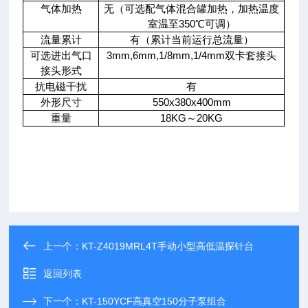
气体加热
无（可选配气体
混合罐加热
，加热温度
室温至
350
℃可调）
流量累计
有（累计当前运行总流量）
可选进出气口
3mm,6mm,1/8mm,1/4mm
双卡套接头
接头形式
抗电磁干扰
有
外形尺寸
550x380x400mm
重量
18KG
～20
KG
上一个：
KT-Z4019MRL4T手动小型高低温探针台
返回列表
下一个：
KT-150YCF高真空150分子泵组合