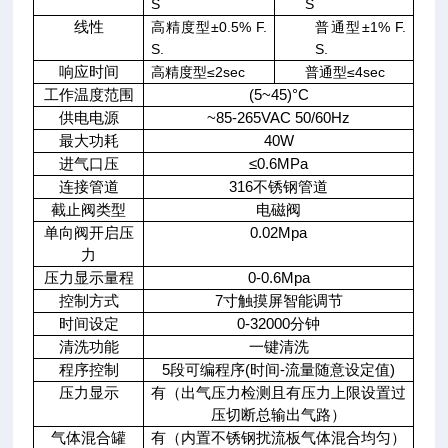
S
S
线性
高精度型±0.5% F.
普通型±1% F.
S.
S.
响应时间
高精度型≤2sec
普通型≤4sec
工作温度范围
(5~45)
°
C
供电电源
~85-265VAC 50/60Hz
最大功耗
40W
进气口压
≤
0.6MPa
连接管道
316
不锈钢管道
截止阀类型
电磁阀
单向阀开启压
0.02Mpa
力
压力显示量程
0-0.6Mpa
控制方式
7
寸触摸屏智能调节
时间设定
0-32000
分钟
清洗功能
一键清洗
程序控制
5
段可编程序
(
时间
-
流量随意设定值
)
压力显示
有（出气压力检测且有压力上限设置过
压切断总输出气路）
气体混合罐
有（内置不锈钢扰流板气体混合均匀）