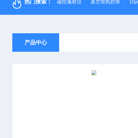
热门搜索：
磁控溅射仪
真空加热腔体
10
产品中心