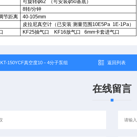
可旋转φ62 （可安装φ50基底）
8
转/分钟
调节距离
40-105mm
皮拉尼真空计（已安装 测量范围10E5Pa 1E-1Pa）
口
KF25
抽气口 KF16放气口 6mm卡套进气口
：
KT-150YCF真空度10－4分子泵组
返回列表
在线留言