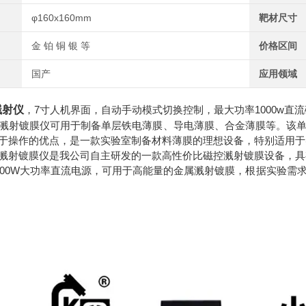
φ160x160mm
靶材尺寸
金 铂 铜 银 等
价格区间
国产
应用领域
溅射仪
，7寸人机界面，自动手动模式切换控制，最大功率1000w直
溅射镀膜仪可用于制备单层铁电薄膜、导电薄膜、合金薄膜等。该
于操作的优点，是一款实验室制备材料薄膜的理想设备，特别适用于
溅射镀膜仪
是我公司自主研发的一款高性价比磁控溅射镀膜设备，具
000W
大功率直流电源，可用于高能量的金属溅射镀膜，根据实验需