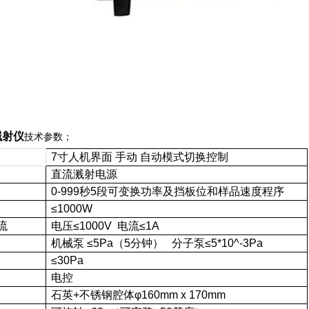
溅射仪
技术参数；
7
寸人机界面 手动 自动模式切换控制
直流
溅射电源
0-999
秒5段可变换功率及挡板位和样品速度程序
≤1000W
流
电压≤1000V 电流≤1A
机械泵 ≤5Pa（5分钟） 分子泵≤5*10^-3Pa
≤30Pa
电控
石英+不锈钢腔体φ160mm x 170mm