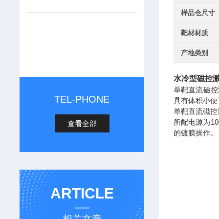
样品仓尺寸
靶材材质
产地类别
水冷型磁控
单靶直流磁控
TEL-PHONE
具有体积小便
单靶直流
磁控
所配电源为
1
查看全部
的镀膜操作。
ARTICLE