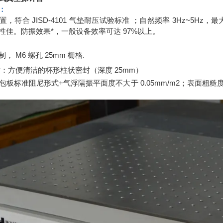
：
置，符合
JISD-4101
气垫耐压试验标准 ；自然频率
3Hz~5Hz
，最
性佳。防振效果*，一般设备效率可达
97%
以上。
制，
M6
螺孔
25mm
栅格
.
封：方便清洁的杯形柱状密封（深度
25mm
）
包板标准阻尼形式
+
气浮隔振平面度不大于
0.05mm/m2
；表面粗糙