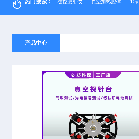
热门搜索：
磁控溅射仪
真空加热腔体
10
产品中心