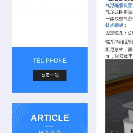
气浮隔震装置
气压式防振装
一体成型气密
技术指标：
固定螺孔：公
螺孔
/
内核密
阻尼形式：面
m
，隔震效率
TEL-PHONE
查看全部
ARTICLE