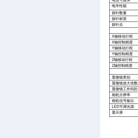
电学性能
探针数量
探针材质
探针尖
X
轴移动行程
X
轴控制精度
Y
轴移动行程
Y
轴控制精度
Z
轴移动行程
Z
轴控制精度
显微镜类别
显微镜放大倍数
显微镜工作间距
相机分辨率
相机信号输出
LED
可调光源
显示屏