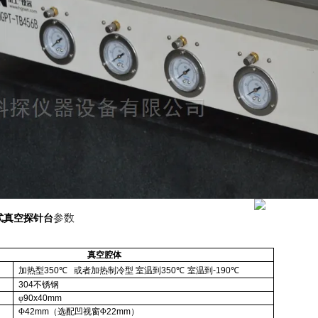
参数
式真空探针台
真空腔体
加热型
350
℃
或者加热制冷型
室温到
350
℃
室温到
-190
℃
304
不锈钢
φ
90x40mm
Φ
42mm
（选配凹视窗Φ
22mm
）