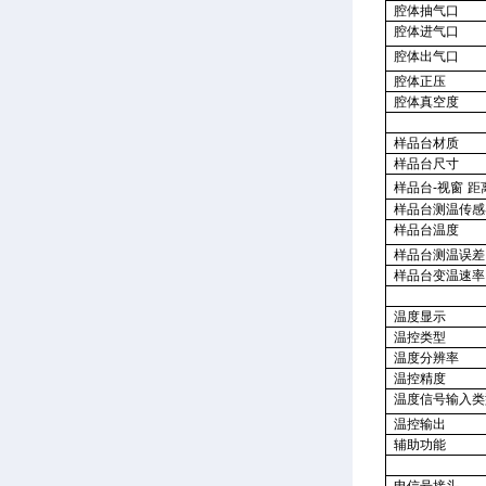
腔体抽气口
腔体进气口
腔体出气口
腔体正压
腔体真空度
样品台材质
样品台尺寸
样品台
-
视窗
距
样品台测温传感
样品台温度
样品台测温误差
样品台变温速率
温度显示
温控类型
温度分辨率
温控精度
温度信号输入类
温控输出
辅助功能
电信号接头