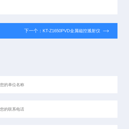
下一个：
KT-Z1650PVD金属磁控溅射仪