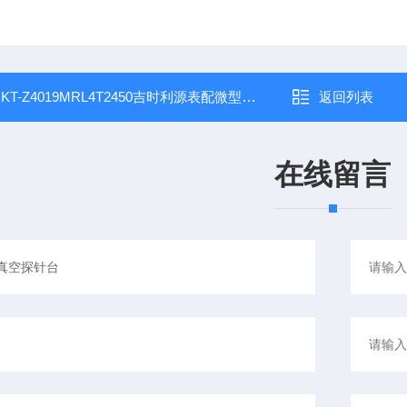
：
KT-Z4019MRL4T2450吉时利源表配微型真空探针台
返回列表
在线留言