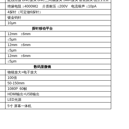
绝缘电阻
≥
4000M
Ω
介质耐压
≤
200V
电流噪声
≤
10pA
4
探针（可定做
6
探针）
镀金钨针
10
μ
m
探针移动平台
12mm
±
6mm
≤
5μm
12mm
±
6mm
≤
5μm
12mm
±
6mm
≤
5μm
数码显微镜
物镜放大
+
电子放大
100
倍
50-150mm
1080P
60
帧
HDMI
输出
+USB
输出
LED
光源
5
寸
屏幕一体机