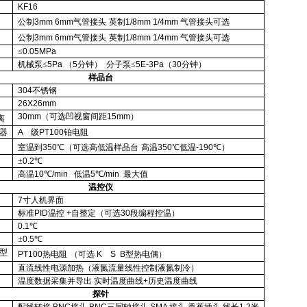
KF16
公制
3mm 6mm
气管接头
英制
1/8mm 1/4mm
气管接头可选
公制
3mm 6mm
气管接头
英制
1/8mm 1/4mm
气管接头可选
≤
0.05MPa
机械泵≤
5Pa
（
5
分钟）
分子泵≤
5E-3Pa
（
30
分钟）
样品台
304
不锈钢
26X26mm
30mm
（可选凹视窗间距
15mm
）
离
器
A
级
PT100
铂电阻
室温到
350
℃（可选高低温样品台
高温
350
℃低温
-190
℃）
±
0.2
℃
高温
10
℃
/min
低温
5
℃
/min
最大值
温控仪
7
寸人机界面
标准
PID
温控
+
自整定（可选
30
段编程控温）
0.1
℃
±
0.5
℃
型
PT100
热电阻
（可选
K
S
B
型热电偶）
直流线性电源加热（液氮流量线性控制液氮制冷）
温度数据采集并导出
实时温度曲线
+
历史温度曲线
探针
配线转接
BNC
接头
BNC
三同轴接头
SMA
接头
香蕉插头
线长
1.2
米