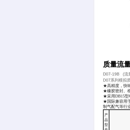
质量流
D07-19B (
流
D07系列模拟
★高精度，快
★橡胶密封、模
★采用DB15
★国际兼容用
制气配气等行
产
品
型
号