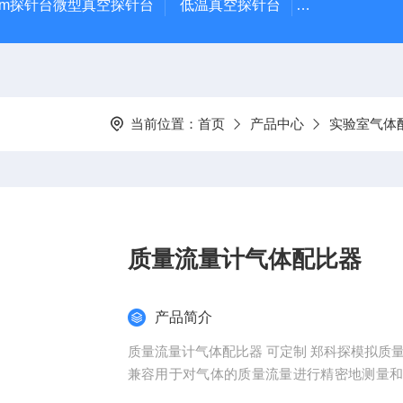
μm探针台微型真空探针台
低温真空探针台
小型蒸镀仪
当前位置：
首页
产品中心
实验室气体
质量流量计气体配比器
产品简介
质量流量计气体配比器 可定制 郑科探模拟质量
兼容用于对气体的质量流量进行精密地测量
冶金、制药、光纤熔炼、分析测量仪器、制气