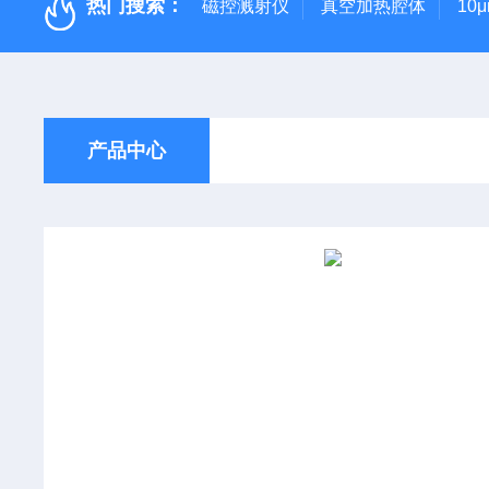
热门搜索：
磁控溅射仪
真空加热腔体
10
产品中心