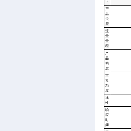
产
品
类
型
流
量
量
程
产
品
精
度
重
复
精
度
线
性
响
应
时
间