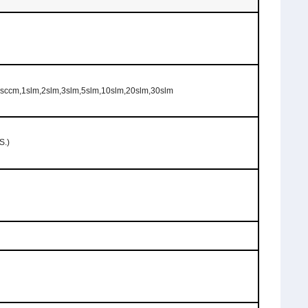
ccm,1slm,2slm,3slm,5slm,10slm,20slm,30slm
S.)