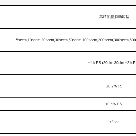
高精度型,快响应型
5sccm,10sccm,20sccm,30sccm,50sccm,100sccm,200sccm,300sccm,500s
±1％F.S.(20slm 30slm ±2％F.
±0.2% FS
±0.5% F.S.
≤2sec