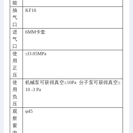
能
抽
KF16
气
口
进
6MM卡套
气
口
使
≤O.
05
MPa
用
正
压
使
机械泵可获得真空≤10Pa 分子泵可获得真空≤
用
10 -3 Pa
负
压
观
φ45
察
窗
内