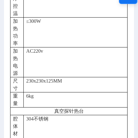
控
温
加
≤
300W
热
功
率
加
AC220v
热
电
源
尺
230x230x125MM
寸
重
6kg
量
真空探针热台
腔
304不锈钢
体
材