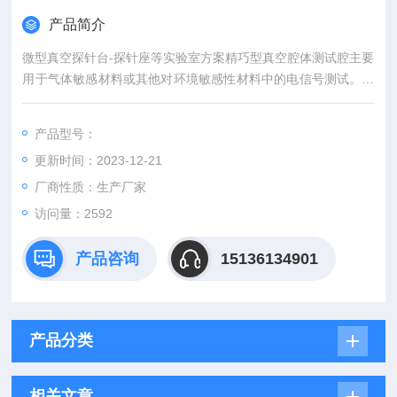
产品简介
微型真空探针台-探针座等实验室方案精巧型真空腔体测试腔主要
用于气体敏感材料或其他对环境敏感性材料中的电信号测试。测
试腔体内部装有不锈钢加热承载台，台面为φ30，台面最高可升
温到最高400℃。台面四周装有微型3轴可移动钨钢探针，特别适
产品型号：
合微小未封装的叉指电极等传感器测试。
更新时间：2023-12-21
厂商性质：生产厂家
访问量：2592
产品咨询
15136134901
产品分类
相关文章