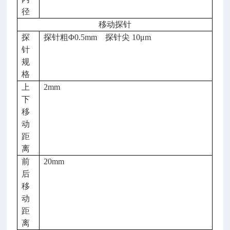
径
移动探针
探
探针粗Φ0.5mm 探针尖 10μm
针
规
格
上
2mm
下
移
动
距
离
前
20mm
后
移
动
距
离