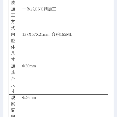
质
加
一体式CNC精加工
工
方
式
内
137X57X21
mm
容积165ML
腔
体
尺
寸
加
Φ
3
0mm
热
台
尺
寸
观
Φ
46
mm
察
窗
内