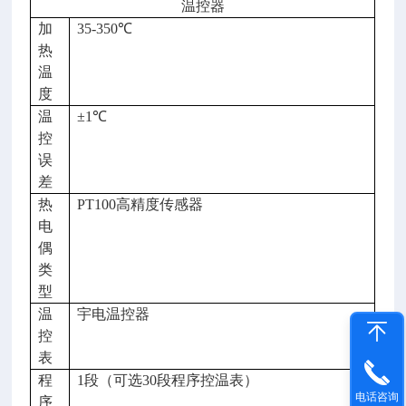
温控器
加
35-350℃
热
温
度
温
±1℃
控
误
差
热
PT100高精度传感器
电
偶
类
型
温
宇电温控器
控
表
程
1段（可选30段程序控温表）
电话咨询
序