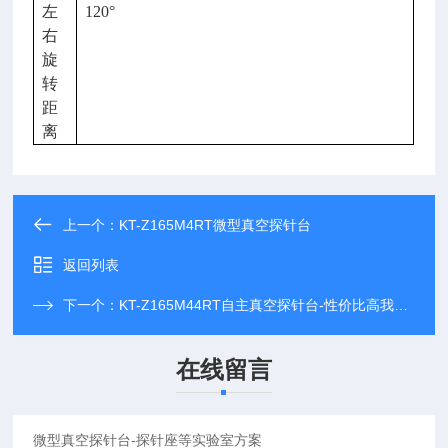
左
120°
右
旋
转
距
离
上一个：
KT-Z165M4RT微型真空探针台
返回列表
下一个：
KT-Z165M44RT自主真空探针台-性价比高我选郑科探
在线留言