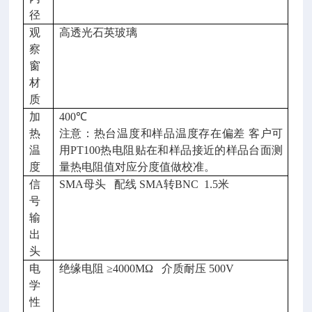
径
观
高透光石英玻璃
察
窗
材
质
加
40
0℃
热
注意：
热台温度和样品温度存在偏差
客户可
温
用PT100热电阻贴在和样品接近的样品台面
测
度
量热电阻值对应分度
值做校准。
信
SMA母头 配线 SMA转BNC 1.5米
号
输
出
头
电
绝缘电阻 ≥4000MΩ 介质耐压 500V
学
性