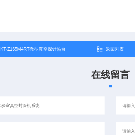
：
KT-Z165M4RT微型真空探针热台
返回列表
在线留言