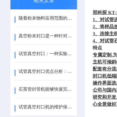
相关文章
郑科探 KT
随着粉末物料应用范围的扩大，真空粉末封口技术将持续优化
1、对试管
2、将样品
3、连接主
真空粉末封口是一种针对粉末物料的包装工艺
4、对试管
特点
试管真空封口：一种实验室密封技术应用
专属定制,
主机可倾斜0
配套有分流
试管真空封口优点分析：从保鲜到便利
封口机低端
操作界面选
石英管封管机能够快速完成封装并保证密封效果良好
公司与国内
研究和开发
心全意做好
试管真空封口机的维护保养方法主要包括以下几个方面