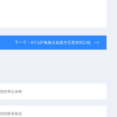
下一个：
KT-1ZF氢氧火焰真空石英管封口机