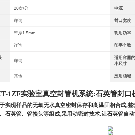
20次/分
电源
详询
封口宽度
壁厚1.5mm
耗用功率
详询
印字个数
最
适用容器
详询
小尺寸
其他
应用领域
KT-1ZF实验室真空封管机系统
:石英管封口
于实现样品的无氧无水真空密封保存和高温固相合成,整
、石英管、管接头等组成,采用动密封技术,让石英管自动