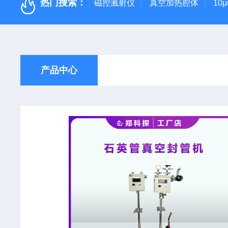
热门搜索：
磁控溅射仪
真空加热腔体
10
产品中心