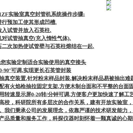
-1ZF实验室真空封管机系统
操作步骤:
进行预加工使其形成凹槽.
放入试管并放入石英柱.
机对试管抽真空(充入惰性气体).
石二次加热使试管壁与石英柱熔结在一起.
为您实验定制适合实验使用的真空接头
-90°可调,实现更长石英管封装
抽真空装置,针对粉末样品封装,解决粉末样品易被抽出难
配有火焰枪抽拉固定支架,方便木制台面和不平整的台面固
用转速显示屏0-20转/分钟可调,方便客户更加快速了解工
高校，科研院所有多层次的合作关系，建有开放实验室，
。我们秉承公司的发展理念，依靠严谨的技术研发能力，
产品质量和服务工作，科探仪器时刻怀着一颗真诚的心期