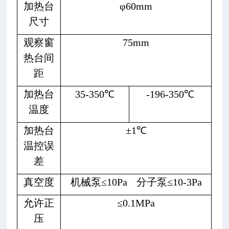
加热台
φ60mm
尺寸
观察窗
75mm
热台间
距
加热台
35-350℃
-196-350℃
温度
加热台
±1℃
温控误
差
真空度
机械泵≤10Pa
分子泵≤10-3Pa
允许正
≤0.1MPa
压