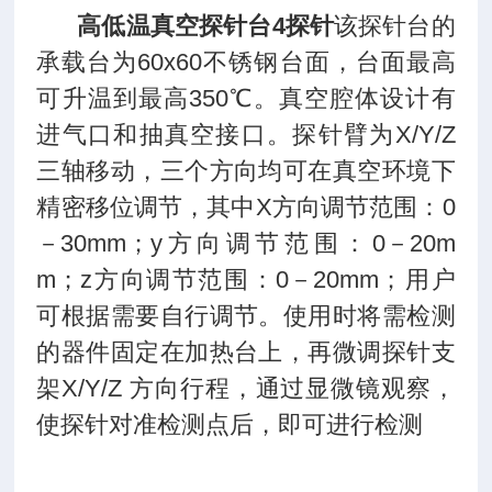
高低温真空探针台4探针
该探针台的
承载台为
60x60
不锈钢台面，台面最高
可升温到最高
350
℃。真空腔体设计有
进气口和抽真空接口。探针臂为
X/Y/Z
三轴移动，三个方向均可在真空环境下
精密移位调节，其中
X
方向调节范围：
0
－
30mm
；
y
方向调节范围：
0
－
20m
m
；
z
方向调节范围：
0
－
20mm
；用户
可根据需要自行调节。使用时将需检测
的器件固定在加热台上，再微调探针支
架
X/Y/Z
方向行程，通过显微镜观察，
使探针对准检测点后，即可进行检测