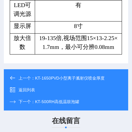
LED可
有
调光源
显示屏
8寸
放大倍
19-135倍,视场范围15×13-2.25×
数
1.7mm，最小可分辨0.08mm
上一个：
KT-1650PVD小型离子溅射仪喷金厚度
返回列表
下一个：
KT-500RH高低温鼓泡罐
在线留言