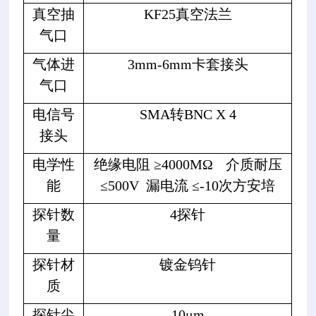
真空抽
KF25真空法兰
气口
气体进
3mm-6mm卡套接头
气口
电信号
SMA转BNC X 4
接头
电学性
绝缘电阻 ≥4000MΩ
介质耐压
能
≤500V 漏电流 ≤-10次方安培
探针数
4探针
量
探针材
镀金钨针
质
探针尖
10μm