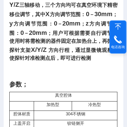
Y/Z
三轴移动，三个方向均可在真空环境下精密
X
0
30mm
移位调节，其中
方向调节范围：
－
；
y
0
20mm
z
方向调节范围：
－
；
方向调节范
0
20mm
围：
－
；用户可根据需要自行调节。
使用时将需检测的器件固定在加热台上，再微调
电话咨询
X/Y/Z
探针支架
方向行程，通过显微镜观察，
使探针对准检测点后，即可进行检测
参数；
真空腔体
加热型
冷热型
腔体材质
304不锈钢
上盖开启
铰链侧开