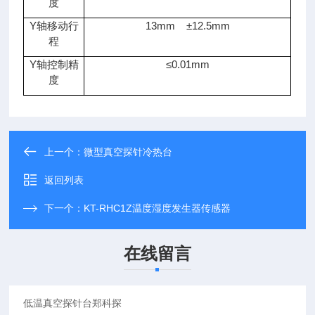
度
Y轴移动行
13mm
±
12.5mm
程
Y轴控制精
≤
0.01mm
度
上一个：
微型真空探针冷热台
返回列表
下一个：
KT-RHC1Z温度湿度发生器传感器
在线留言