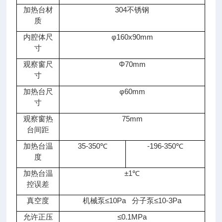
加热台材
304不锈钢
质
内腔体尺
φ
160x90mm
寸
观察窗尺
Φ
70mm
寸
加热台尺
φ
60mm
寸
观察窗热
75mm
台间距
加热台温
35-350℃
-196-350℃
度
加热台温
±
1
℃
控误差
真空度
机械泵≤
10Pa
分子泵≤
10-3Pa
允许正压
≤
0.1MPa