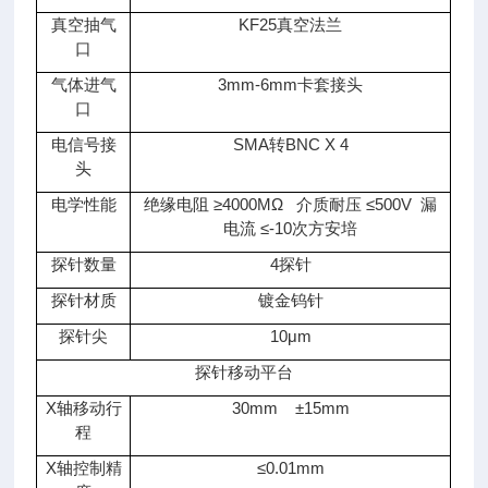
真空抽气
KF25真空法兰
口
气体进气
3mm-6mm卡套接头
口
电信号接
SMA转
BNC X 4
头
电学性能
绝缘电阻 ≥
4000M
Ω
介质耐压 ≤
500V
漏
电流 ≤
-10
次方安培
探针数量
4探针
探针材质
镀金钨针
探针尖
10μ
m
探针移动平台
X轴移动行
30mm
±
15mm
程
X轴控制精
≤
0.01mm