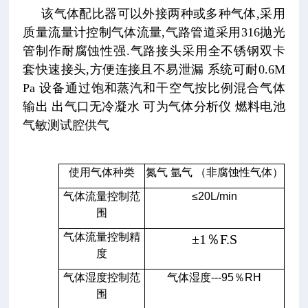
该气体配比器可以外接两种或多种气体,采用
质量流量计控制气体流量,气路管道采用316抛光
管制作耐腐蚀性强.气路接头采用全不锈钢双卡
套快速接头,方便连接且不易泄漏 系统可耐0.6M
Pa 设备通过饱和蒸汽和干空气按比例混合气体
输出 出气口无冷凝水 可为气体分析仪 燃料电池
气敏测试腔供气
使用气体种类
氮气 氩气 （非腐蚀性气体）
气体流量控制范
≤20L/min
围
气体流量控制精
±1％F.S
度
气体湿度控制范
气体湿度---95％RH
围