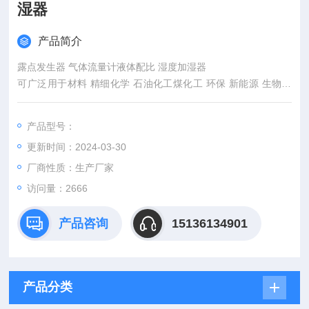
湿器
产品简介
露点发生器 气体流量计液体配比 湿度加湿器
可广泛用于材料 精细化学 石油化工煤化工 环保 新能源 生物医
药 科研教学等领域。
可用于对露点仪 湿敏元器件 湿度表 湿度传感器等进行直接检定
产品型号：
和校准。
更新时间：2024-03-30
可用于做为露点发生器，可产生流量稳定的PPM级别的气体。
厂商性质：生产厂家
访问量：2666
产品咨询
15136134901
产品分类