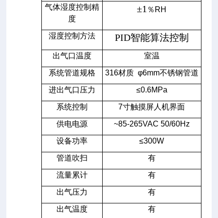
气体湿度控制精
±1
％RH
度
湿度控制方法
PID
智能算法控制
出气口温度
室温
系统管道规格
316
材质 φ6mm不锈钢管道
进出气口压力
≤0.6MPa
系统控制
7
寸触摸屏人机界面
供电电源
~85-265VAC 50/60Hz
设备功率
≤300W
管道吹扫
有
流量累计
有
出气压力
有
出气温度
有