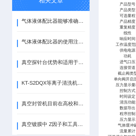
相关文章
产品型号
产品类型
可选量程
气体液体配比器能够准确测量气体的流量和比例
产品精度
重复精度
线性
响应时间
气体液体配比器的使用注意事项
工作温度范
供电电源
功耗
真空探针台优势和适用于那些科研
进气口压
连接管道
截止阀类
单向阀开启
KT-S2DQX等离子清洗机总结
压力显示量
控制方式
时间设定
清洗功能
真空封管机目前在高校和科研院校得到应用广泛
数据导出
程序控制
压力显示
真空镀膜中 Z因子和工具因子是什么？
气体缓冲
流量累计