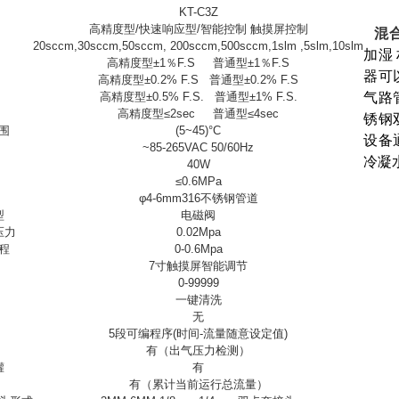
KT-C3Z
高精度型/快速响应型/智能控制 触摸屏控制
混
20sccm,30sccm,50sccm, 200sccm,500sccm,1slm ,5slm,10slm
加湿
高精度型±1％F.S 普通型±1％F.S
器可
高精度型±0.2% F.S 普通型±0.2% F.S
高精度型±0.5% F.S. 普通型±1% F.S.
气路
高精度型≤2sec 普通型≤4sec
锈钢
围
(5~45)°C
设备
~85-265VAC 50/60Hz
冷凝
40W
≤0.6MPa
φ4-6mm316不锈钢管道
型
电磁阀
压力
0.02Mpa
程
0-0.6Mpa
7寸触摸屏智能调节
0-99999
一键清洗
无
5段可编程序(时间-流量随意设定值)
有（出气压力检测）
罐
有
有（累计当前运行总流量）