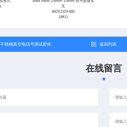
头形式
3MM 6MM 1/8mm 1/4mm 双卡套接头
扰
无
460X210X480
18KG
：
不锈钢真空电信号测试腔体
返回列表
在线留言