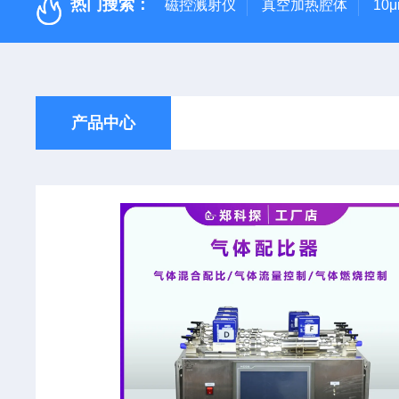
热门搜索：
磁控溅射仪
真空加热腔体
10
产品中心