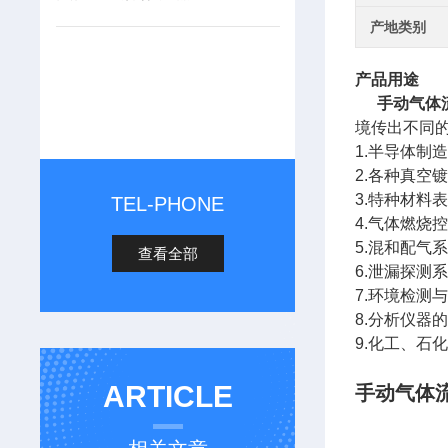
产地类别
产品用途
手动气体
境传出不同的
1.半导体制
2.各种真空
3.特种材料
TEL-PHONE
4.气体燃烧
5.混和配气
查看全部
6.泄漏探测
7.环境检测
8.分析仪器
9.化工、石
ARTICLE
手动气体