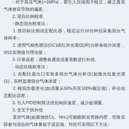
- 对于高压气体(>1MPa)，需引入压缩因子校正，修正真实
气体效应导致的偏差。
2. 混合比例校准
- 静态混合校准法：
1. 按目标比例设定配比器，稳定运行10分钟后采集混合气
体样本；
2. 使用气相色谱仪(GC)或红外光谱仪(IR)分析各组分浓度，
对比实测值与理论值；
3. 计算误差：调整各通道流量系数进行补偿。
- 动态在线校准法：
1. 在配比器出口安装多组分气体分析仪(如激光拉曼光谱
仪)，实时监测混合气体浓度；
2. 模拟负载变化(如流量从50%升至100%额定值)，评估动
态配比误差；
3. 引入PID控制算法优化响应速度，减少超调量。
3. 交叉干扰补偿
某些气体(如腐蚀性Cl₂、NH₃)可能吸附在管路内壁，导致实
际参与混合的气体量低于设定值。对此可采用以下方法：