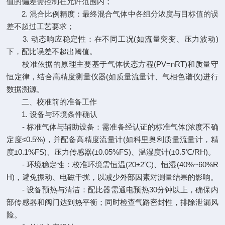
值的偏差需控制在允许范围内；
2. 混合比例精度：最终混合气体中各组分浓度与目标值的误
差不超过工艺要求；
3. 动态响应稳定性：在不同工况(如流量突变、压力波动)
下，配比误差不超出阈值。
校准依据的原理主要基于气体状态方程(PV=nRT)和质量守
恒定律，结合高精度测量仪器(如质量流量计、气相色谱仪)进行
数据溯源。
二、校准前的准备工作
1. 设备与环境条件确认
- 标准气体与辅助设备：需准备经认证的标准气体(浓度不确
定度≤0.5%)，并配备高精度流量计(如科里奥利质量流量计，精
度±0.1%FS)、压力传感器(±0.05%FS)、温湿度计(±0.5℃/RH)。
- 环境稳定性：校准环境需恒温(20±2℃)、恒湿(40%~60%R
H)，避免振动、电磁干扰，以减少外部因素对测量结果的影响。
- 设备预热与清洁：配比器需通电预热30分钟以上，确保内
部传感器和阀门达到热平衡；同时检查气路密封性，排除泄漏风
险。