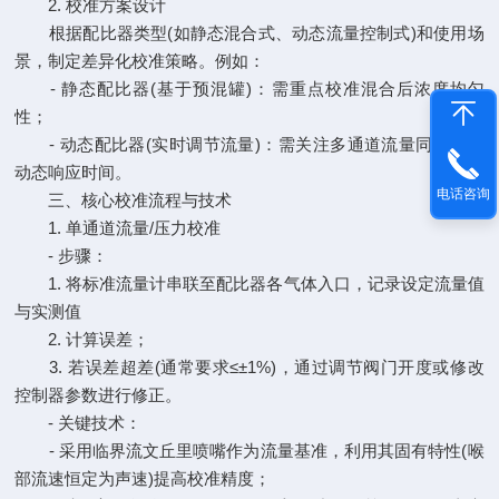
2. 校准方案设计
根据配比器类型(如静态混合式、动态流量控制式)和使用场
景，制定差异化校准策略。例如：
- 静态配比器(基于预混罐)：需重点校准混合后浓度均匀
性；
- 动态配比器(实时调节流量)：需关注多通道流量同步性及
动态响应时间。
电话咨询
三、核心校准流程与技术
1. 单通道流量/压力校准
- 步骤：
1. 将标准流量计串联至配比器各气体入口，记录设定流量值
与实测值
2. 计算误差；
3. 若误差超差(通常要求≤±1%)，通过调节阀门开度或修改
控制器参数进行修正。
- 关键技术：
- 采用临界流文丘里喷嘴作为流量基准，利用其固有特性(喉
部流速恒定为声速)提高校准精度；