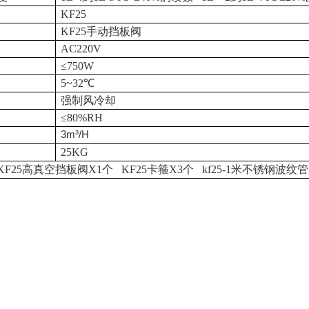
KF25
KF25
手动挡板阀
AC220V
≤
750W
5~32
℃
强制风冷却
≤
80%RH
3m³/H
25KG
KF25
高真空挡板阀
X1
个
KF25
卡箍
X3
个
kf25-1
米不锈钢波纹管