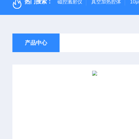
热门搜索：
磁控溅射仪
真空加热腔体
10
产品中心