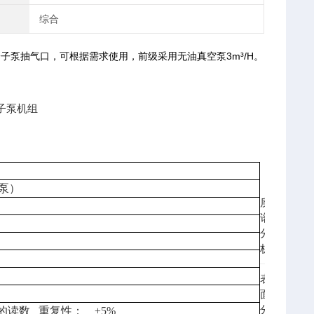
综合
子泵抽气口，可根据需求使用，前级采用无油真空泵3m³/H。
泵）
质
谱
分
析
表
面
分
的读数
重复性： ±
5%