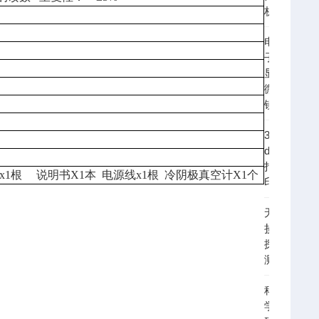
析
电
子
显
微
镜
3
d
打
x1
根
说明书
X1
本
电源线
x1
根
冷阴极真空计
X1
个
印
无
损
探
测
科
学