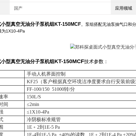
国产
应用领域
式小型真空无油分子泵机组
KT-150MCF
。泵组搭配无油泵抽气口和分
1X10-4Pa
KT-150MCF
式小型真空无油分子泵机组
技术参数：
手动人机界面控制
KF25
（客户根据真空环境洁净度要求自行安装前级
FF-100/150
51000
转
/
分
速率
150L/S
时间
≤
2min
强
≤
1X10-4Pa
式
冷阴极标准规管
围
1E
﹢
2
到
1E-5 Pa
度
1E-4
到
1E-5 Pa
±
40%
的读数
1E
﹢
2
到
1E-4 Pa
±
20%