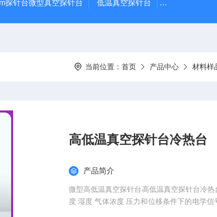
μm探针台微型真空探针台
低温真空探针台
小型蒸镀仪
当前位置：
首页
产品中心
材料样
高低温真空探针台冷热台
产品简介
微型高低温真空探针台高低温真空探针台冷热台 加装真空位移拉伸夹具 实现对柔性传感材料在
度 湿度 气体浓度 压力和位移条件下的电学信号测试 
集样品信号 热台温度范围 高温60℃低温-