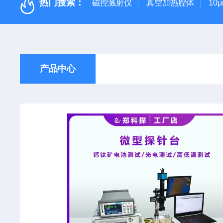
热门搜索：
磁控溅射仪
真空加热腔体
10
产品中心