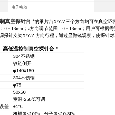
电子/电池
制真空探针台 *
的承片台
X/Y/Z
三个方向均可在真空环
：
0
－
13mm
；
z
方向调节范围：
0
－
13mm
；用户可根据需
调探针支架
X/Y/Z
方向行程，通过显微镜观察，使探针对
高低温控制真空探针台 *
304不锈钢
铰链侧开
φ140x180
304不锈钢
φ75
50x50
室温-350℃可调
误差
±1℃
机械泵≤10Pa 分子泵≤10-3Pa