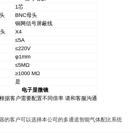
1芯
头
BNC母头
铜网信号屏蔽线
接头
X4
≤5A
≤220V
φ1mm
≤5MΩ
≥1000 MΩ
是
电子显微镜
根据客户需要配置不同倍率 请和客服沟通
器的客户可以选择本公司的多通道智能气体配比系统