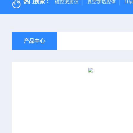
热门搜索：
磁控溅射仪
真空加热腔体
10
产品中心