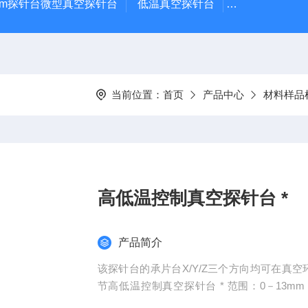
μm探针台微型真空探针台
低温真空探针台
小型蒸镀仪
当前位置：
首页
产品中心
材料样品
高低温控制真空探针台 *
产品简介
该探针台的承片台X/Y/Z三个方向均可在真空
节高低温控制真空探针台 * 范围：0－13mm；z方向调节范围：0－13mm；用户可根据需要自行调
节。使用时将需检测的器件固定在加热台上，再