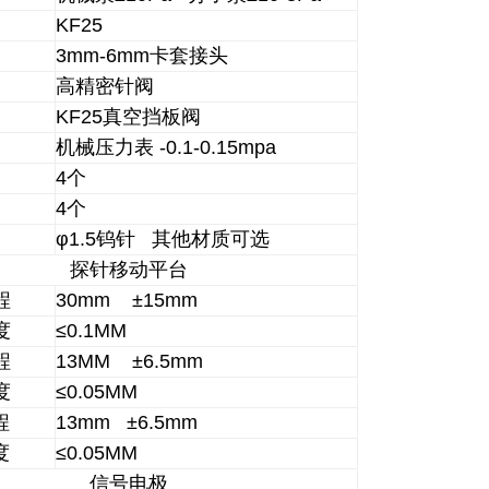
KF25
3mm-6mm卡套接头
高精密针阀
KF25真空挡板阀
机械压力表 -0.1-0.15mpa
4个
4个
φ1.5钨针 其他材质可选
探针移动平台
程
30mm ±15mm
度
≤0.1MM
程
13MM ±6.5mm
度
≤0.05MM
程
13mm ±6.5mm
度
≤0.05MM
信号电极