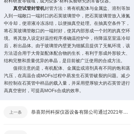
材料研发等领域，成为众多*材料实验研究的常备仪器。
真空试管封管机
封管方法：将有机配体与金属盐、溶剂等加
入到一端敞口一端封口的石英玻璃管中，把石英玻璃管放入液氮
中冷却，使溶液冷冻冻结，以便抽真空处理。在抽真空条件下，
将石英玻璃管敞口的一端封好，使其内部形成一个封闭的真空环
境。将其放入设定好温控程序准确温控炉中，待降温至室温冷却
后，析出晶体。由于玻璃管内壁更为细腻且提供了无氧环境，该
方法适合用于大骨架配体配合物的生长，有利于形成外形较大、
结构完整和质量优异的单晶，是目前被广泛使用的合成方法。
值得注意的是，有机配体、金属盐或溶剂具有不同的饱和蒸
汽压，在高温合成MOFs过程中易发生石英管破裂的问题。减少
和控制在石英管中样品的载入量，并采用壁厚较大的石英管进行
高真空密封，可提高MOFs合成的效率。
恭喜郑州科探仪器设备有限公司通过2021年高新技术企业认定
上一条