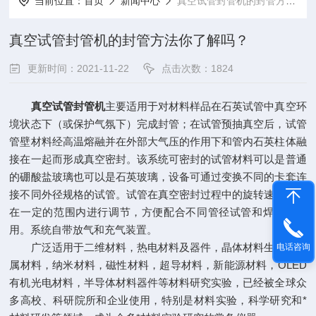
当前位置：
首页
新闻中心
真空试管封管机的封管方法你了解吗？
真空试管封管机的封管方法你了解吗？
更新时间：2021-11-22
点击次数：1824
真空试管封管机
主要适用于对材料样品在石英试管中真空环
境状态下（或保护气氛下）完成封管；在试管预抽真空后，试管
管壁材料经高温熔融并在外部大气压的作用下和管内石英柱体融
接在一起而形成真空密封。该系统可密封的试管材料可以是普通
的硼酸盐玻璃也可以是石英玻璃，设备可通过变换不同的卡套连
接不同外径规格的试管。试管在真空密封过程中的旋转速度可以
在一定的范围内进行调节，方便配合不同管径试管和焊枪的使
用。系统自带放气和充气装置。
广泛适用于二维材料，热电材料及器件，晶体材料生长，金
电话咨询
属材料，纳米材料，磁性材料，超导材料，新能源材料，OLED
有机光电材料，半导体材料器件等材料研究实验，已经被全球众
多高校、科研院所和企业使用，特别是材料实验，科学研究和*