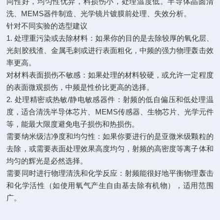
同性好，均匀性优异，料损伤小，处理温度低。半导体晶圆清
洗、
MEMS
器件制造、光学镜片镀膜前处理、失效分析。
针对不同实验的选型建议
1.
处理重污染或去除材料：如果你的目的是去除较厚的氧化层、
光刻胶残渣、金属毛刺或进行表面粗化，中频的强力物理轰击效
率更高。
对材料表面损伤不敏感：如果处理的材料较硬，或允许一定程度
的表面微观损伤，中频是性价比更高的选择。
2.
处理精密或热敏
/
静电敏感器件：射频的低自偏压和低处理温
度，适合清洗半导体芯片、
MEMS
传感器、生物芯片、光学元件
等，能最大限度避免电子损伤和热损伤。
需要纳米级洁净度和均匀性：如果你要进行的是亚微米级颗粒的
去除，或需要表面处理效果高度均匀，射频的高密度等离子体和
均匀的辉光是必然选择。
需要同时进行物理清洗和化学反应：射频能很好地平衡物理轰击
和化学活性（如使用氧气产生自由基去除有机物），适用范围
广。