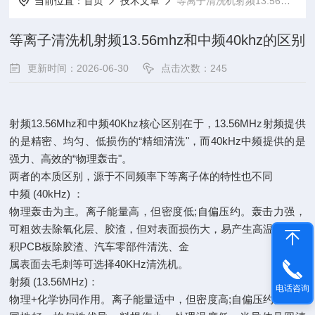
当前位置：
首页
技术文章
等离子清洗机射频13.56mhz和中频40khz的区别
等离子清洗机射频13.56mhz和中频40khz的区别
更新时间：2026-06-30
点击次数：245
射频
13.56Mhz
和中频
40Khz
核心区别在于，
13.56MHz
射频提供
的是精密、均匀、低损伤的“精细清洗"，而
40kHz
中频提供的是
强力、高效的“物理轰击"。
两者的本质区别，源于不同频率下等离子体的特性也不同
中频
(40kHz)
：
物理轰击为主。离子能量高，但密度低
;
自偏压约。轰击力强，
可粗效去除氧化层、胶渣，但对表面损伤大，易产生高温。大面
积
PCB
板除胶渣、汽车零部件清洗、金
属表面去毛刺等可选择
40KHz
清洗机。
射频
(13.56MHz)
：
电话咨询
物理
+
化学协同作用。离子能量适中，但密度高
;
自偏压约。各向