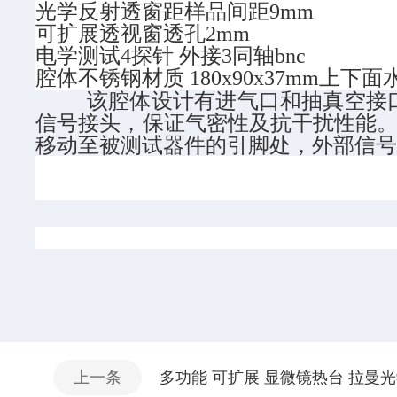
光学反射透窗距样品间距9mm
可扩展透视窗透孔2mm
电学测试4探针 外接3同轴bnc
腔体不锈钢材质 180x90x37mm上下面
该腔体设计有进气口和抽真空接口其真
信号接头，保证气密性及抗干扰性能。
移动至被测试器件的引脚处，外部信
上一条
多功能 可扩展 显微镜热台 拉曼