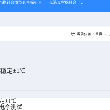
μm探针台微型真空探针台
低温真空探针台
小型蒸镀仪
当前位置：
首页
度稳定±1℃
定±1℃
试电学测试